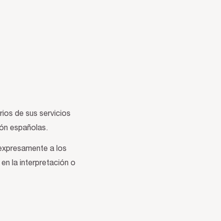
ios de sus servicios
ión españolas.
 expresamente a los
en la interpretación o