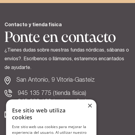
Contacto y tienda física
Ponte en contacto
¿Tienes dudas sobre nuestras fundas nórdicas, sábanas o
envíos?. Escríbenos o llámanos, estaremos encantados
de ayudarte.
San Antonio, 9 Vitoria-Gasteiz
945 135 775 (tienda física)
945 033 186 (venta online)
×
Ese sitio web utiliza
info@cottonartean.com
cookies
Este sitio web usa cookies para mejorar la
experiencia del usuario. Al utilizar nuestro