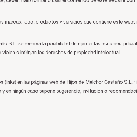
, ceder, transformar o usar el contenido de este website con f
as marcas, logo, productos y servicios que contiene este webs
ño S.L. se reserva la posibilidad de ejercer las acciones judic
 violen o infrinjan los derechos de propiedad intelectual.
s (links) en las páginas web de Hijos de Melchor Castaño S.L. ti
 y en ningún caso supone sugerencia, invitación o recomendac