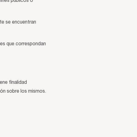
ines públicos o
ite se encuentran
iales que correspondan
ene finalidad
ión sobre los mismos.