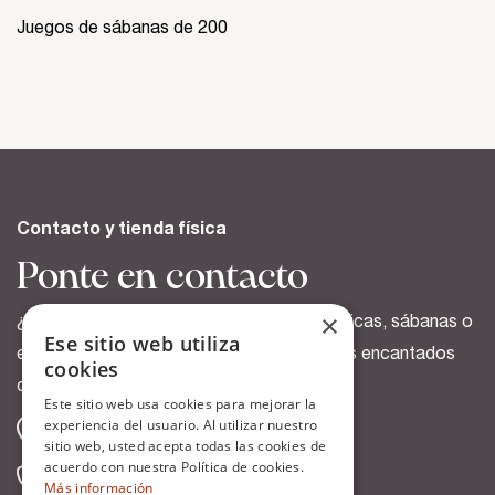
Juegos de sábanas de 200
Contacto y tienda física
Ponte en contacto
×
¿Tienes dudas sobre nuestras fundas nórdicas, sábanas o
Ese sitio web utiliza
envíos?. Escríbenos o llámanos, estaremos encantados
cookies
de ayudarte.
Este sitio web usa cookies para mejorar la
experiencia del usuario. Al utilizar nuestro
San Antonio, 9 Vitoria-Gasteiz
sitio web, usted acepta todas las cookies de
acuerdo con nuestra Política de cookies.
945 135 775 (tienda física)
Más información