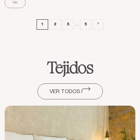
Ver
1
2
3
…
5
Tejidos
VER TODOS