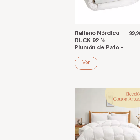
Relleno Nórdico
99,9
DUCK 92 %
Plumón de Pato –
Calidez natural
con la mejor
Ver
relación...