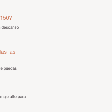
e 150?
un descanso
as las
que puedas
amaje alto para