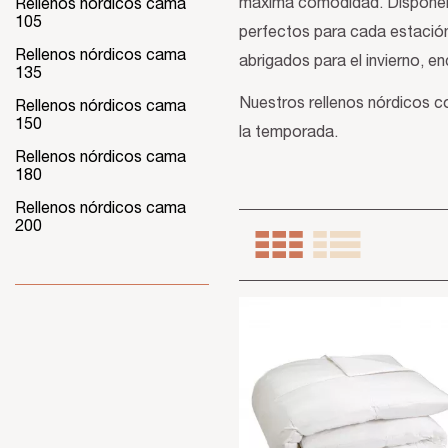
máxima comodidad. Disponemos
Rellenos nórdicos cama
105
perfectos para cada estación
Rellenos nórdicos cama
abrigados para el invierno, e
135
Nuestros rellenos nórdicos c
Rellenos nórdicos cama
150
la temporada.
Rellenos nórdicos cama
180
Rellenos nórdicos cama
200