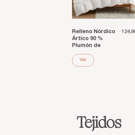
Relleno Nórdico
124,9
Ártico 90 %
Plumón de
Ganso –
Ligereza y
Ver
calidez natural
para tu
descanso
Tejidos