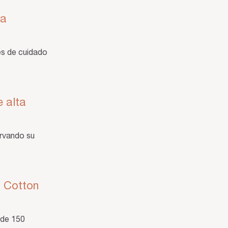
ra
nes de cuidado
 alta
ervando su
n Cotton
 de 150