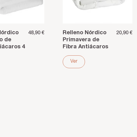
Nórdico
Relleno Nórdico
48,90 €
20,90 €
o de
Primavera de
iácaros 4
Fibra Antiácaros
es –
120 g/m² –
Frescor y
Ver
e todo el
suavidad para
noches...