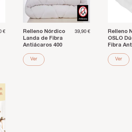
Relleno Nórdico
Relleno 
0 €
39,90 €
Landa de Fibra
OSLO Dú
Antiácaros 400
Fibra Ant
g/m² – Calidez y
Estacion
confort
Confort
Ver
Ver
adaptabl
año