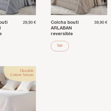
outi
Colcha bouti
29,90 €
39,90 €
N
ARLABAN
e
reversible
jacquard
 gris
poliéster beige
Ver