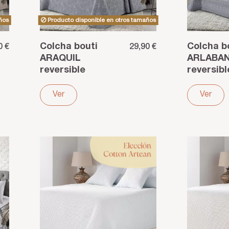
ños
Producto disponible en otros tamaños
Colcha bouti
Colcha b
0 €
29,90 €
ARAQUIL
ARLABA
reversible
reversibl
jacquard
jacquard
poliéster gris
poliéster
Ver
Ver