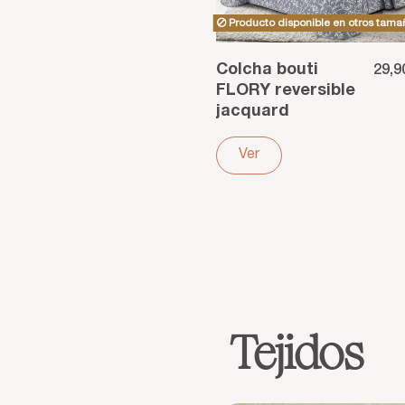
Producto disponible en otros tama
Colcha bouti
29,9
FLORY reversible
jacquard
poliéster gris
Ver
Tejidos