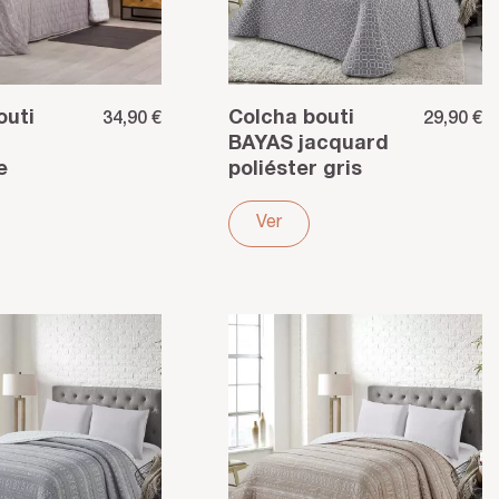
outi
Colcha bouti
34,90 €
29,90 €
BAYAS jacquard
e
poliéster gris
poliéster
Ver