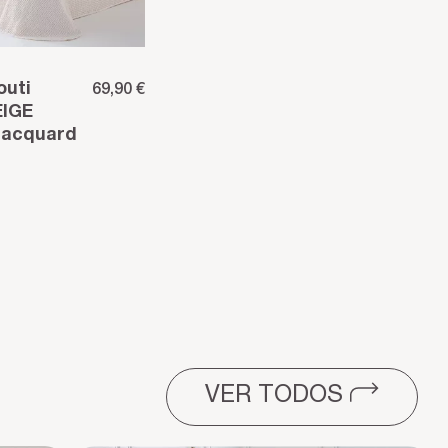
outi
69,90 €
EIGE
jacquard
do de
VER TODOS