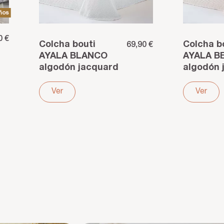
ños
0 €
Colcha bouti
Colcha b
69,90 €
AYALA BLANCO
AYALA B
algodón jacquard
algodón 
waffle nido de
waffle ni
abeja
abeja
Ver
Ver