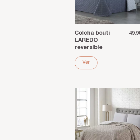
Colcha bouti
49,9
LAREDO
reversible
algodón poliéster
gris
Ver