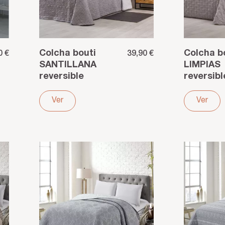
Colcha bouti
Colcha b
0 €
39,90 €
SANTILLANA
LIMPIAS
reversible
reversibl
algodón poliéster
algodón 
gris
gris
Ver
Ver