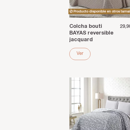
Producto disponible en otros tama
Colcha bouti
29,9
BAYAS reversible
jacquard
poliéster beige
Ver