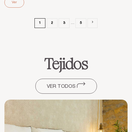
Ver
1
2
3
…
5
Tejidos
VER TODOS