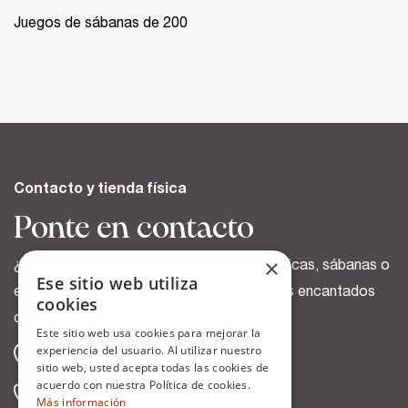
Juegos de sábanas de 200
Contacto y tienda física
Ponte en contacto
×
¿Tienes dudas sobre nuestras fundas nórdicas, sábanas o
Ese sitio web utiliza
envíos?. Escríbenos o llámanos, estaremos encantados
cookies
de ayudarte.
Este sitio web usa cookies para mejorar la
experiencia del usuario. Al utilizar nuestro
San Antonio, 9 Vitoria-Gasteiz
sitio web, usted acepta todas las cookies de
acuerdo con nuestra Política de cookies.
945 135 775 (tienda física)
Más información