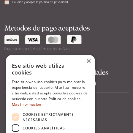
He leído y acepto la
política de privacidad
Metodos de pago aceptados
Paga a tu ritmo en 3, 6 o 12 meses con seQura.
×
Ese sitio web utiliza
cookies
Síguenos en Redes Sociales
Este sitio web usa cookies para mejorar la
experiencia del usuario. Al utilizar nuestro
sitio web, usted acepta todas las cookies de
acuerdo con nuestra Política de cookies.
Más información
COOKIES ESTRICTAMENTE
NECESARIAS
COOKIES ANALÍTICAS