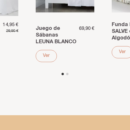
Funda 
14,95 €
Juego de
69,90 €
SALVE 
29,90 €
Sábanas
Algodó
LEUNA BLANCO
con E
de Satén de
Digital
Ver
Algodón
Ver
frescu
Egipcio 300
tu ca
Hilos –
Suavidad de...