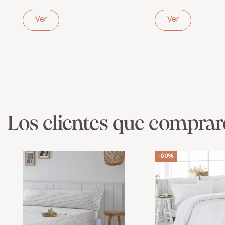
Orgánico 144
Hilos –
Hilos – Pureza
Bordados
Ver
Ver
blanca y confort
delicados y
saludable
frescura
natural
Los clientes que compra
-50%