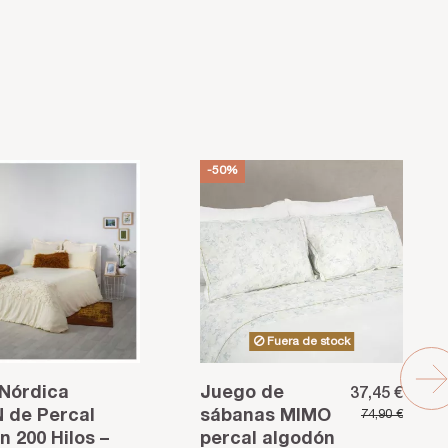
-50%
Fuera de stock
Nórdica
Juego de
37,45 €
 de Percal
sábanas MIMO
74,90 €
n 200 Hilos –
percal algodón