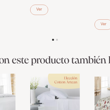
200 hilos gris
Bordad
transpi
Ver
Ver
ron este producto también