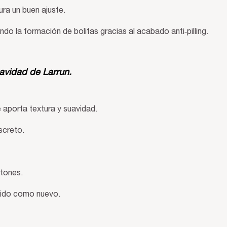
ura un buen ajuste.
ando la formación de bolitas gracias al acabado anti‑pilling.
uavidad de Larrun.
e aporta textura y suavidad.
screto.
otones.
ejido como nuevo.