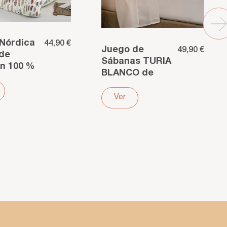
Nórdica
44,90 €
Juego de
49,90 €
de
Sábanas TURIA
n 100 %
BLANCO de
stampado
Algodón
 – Color y
Orgánico 200
Ver
ra para
Hilos – Pureza
ma
y suavidad
sostenible