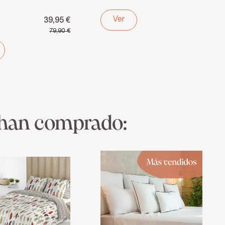
o natural y
200 hilos
rabilidad...
multicolor
Ver
39,95 €
79,90 €
 han comprado: