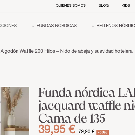
QUIENES SOMOS
BLOG
KIDS
CCIONES
FUNDAS NÓRDICAS
RELLENOS NÓRDI
godón Waffle 200 Hilos – Nido de abeja y suavidad hotelera
Funda nórdica L
jacquard waffle ni
Cama de 135
39,95 €
79,90 €
-50%