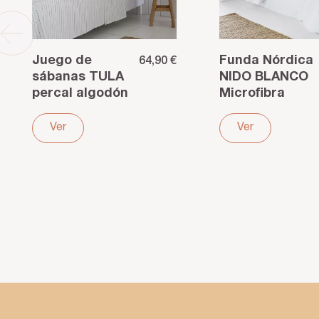
Juego de
Funda Nórdica
64,90 €
sábanas TULA
NIDO BLANCO
percal algodón
Microfibra
200 hilos beige
Waffle –
Textura nido
Ver
Ver
de abeja y
comodidad
ligera