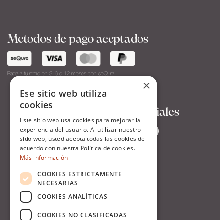
Metodos de pago aceptados
Paga a tu ritmo en 3, 6 o 12 meses con seQura.
×
Ese sitio web utiliza
cookies
Síguenos en Redes Sociales
Este sitio web usa cookies para mejorar la
experiencia del usuario. Al utilizar nuestro
sitio web, usted acepta todas las cookies de
acuerdo con nuestra Política de cookies.
Más información
COOKIES ESTRICTAMENTE
NECESARIAS
COOKIES ANALÍTICAS
COOKIES NO CLASIFICADAS