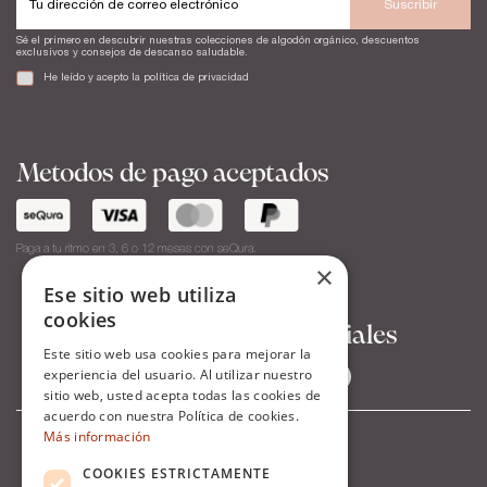
Suscribir
Sé el primero en descubrir nuestras colecciones de algodón orgánico, descuentos
exclusivos y consejos de descanso saludable.
He leído y acepto la
política de privacidad
Metodos de pago aceptados
Paga a tu ritmo en 3, 6 o 12 meses con seQura.
×
Ese sitio web utiliza
cookies
Síguenos en Redes Sociales
Este sitio web usa cookies para mejorar la
experiencia del usuario. Al utilizar nuestro
sitio web, usted acepta todas las cookies de
acuerdo con nuestra Política de cookies.
Más información
COOKIES ESTRICTAMENTE