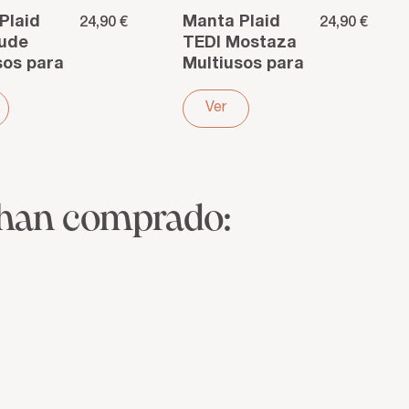
Plaid
Manta Plaid
24,90 €
24,90 €
Nude
TEDI Mostaza
sos para
Multiusos para
ofá o
cama sofá o
Poliéster
viaje. Poliéster
Ver
 han comprado: