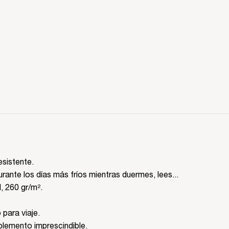
esistente.
rante los días más fríos mientras duermes, lees...
d, 260 gr/m².
para viaje.
plemento imprescindible.