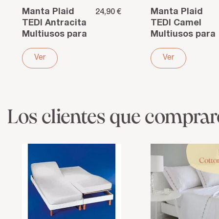
Manta Plaid
Manta Plaid
24,90 €
TEDI Antracita
TEDI Camel
Multiusos para
Multiusos para
cama sofá o
cama sofá o
viaje. Poliéster
viaje. Poliéster
Ver
Ver
Los clientes que compra