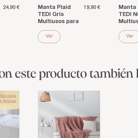
Manta Plaid
Manta 
24,90 €
19,90 €
TEDI Gris
TEDI 
Multiusos para
Multiu
cama sofá o
cama s
viaje. Poliéster
viaje. 
Ver
Ver
ron este producto también