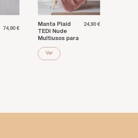
Manta Plaid
24,90 €
74,90 €
TEDI Nude
Multiusos para
cama sofá o
viaje. Poliéster
Ver