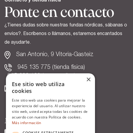
Contacto y tienda física
Ponte en contacto
¿Tienes dudas sobre nuestras fundas nórdicas, sábanas o
envíos?. Escríbenos o llámanos, estaremos encantados
de ayudarte.
San Antonio, 9 Vitoria-Gasteiz
945 135 775 (tienda física)
945 033 186 (venta online)
×
Ese sitio web utiliza
info@cottonartean.com
cookies
Este sitio web usa cookies para mejorar la
experiencia del usuario. Al utilizar nuestro
sitio web, usted acepta todas las cookies de
acuerdo con nuestra Política de cookies.
Metodos de pago aceptados
Más información
COOKIES ESTRICTAMENTE