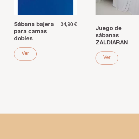
Sábana bajera
34,90 €
Juego de
para camas
sábanas
dobles
ZALDIARAN
articuladas de
satén de
90 BLANCA
Ver
algodón
Ver
egipcio 300
hilos – Brillo y
confort cinco...