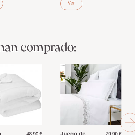
ra y
Ajuste perfecto
Ver
ad diaria
y cómodo
 han comprado:
o
Juego de
48,90 €
79,90 €