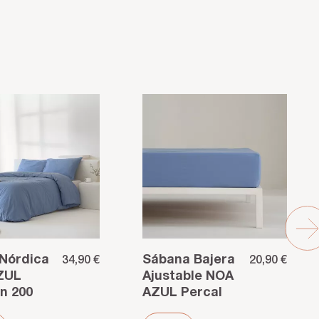
Nórdica
Sábana Bajera
34,90 €
20,90 €
ZUL
Ajustable NOA
n 200
AZUL Percal
200 Hilos –