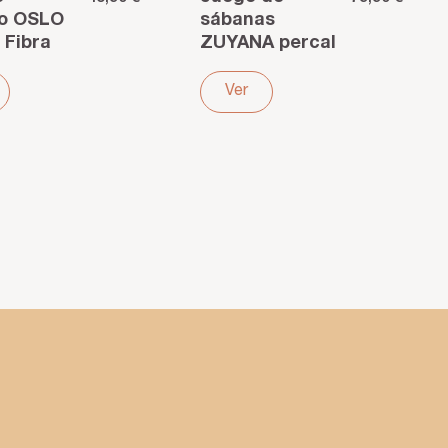
co OSLO
sábanas
 Fibra
ZUYANA percal
aros 4
algodón 200
ones –
hilos bordada
Ver
t
blanco
ble todo