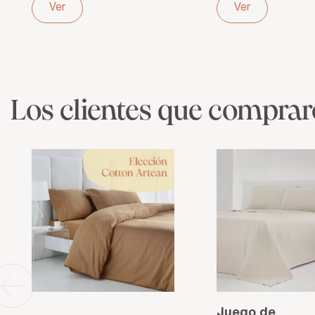
Hilos –
Ajuste perfecto
Ver
Ver
Frescura y
y cómodo
suavidad para
tu descanso
Los clientes que compra
Juego de