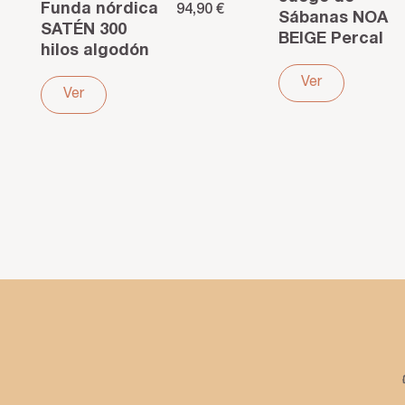
Funda nórdica
94,90 €
Sábanas NOA
SATÉN 300
BEIGE Percal
hilos algodón
Algodón 200
egipcio LEUNA
Hilos –
Ver
terracota
Ver
Frescura y
suavidad para
tu descanso