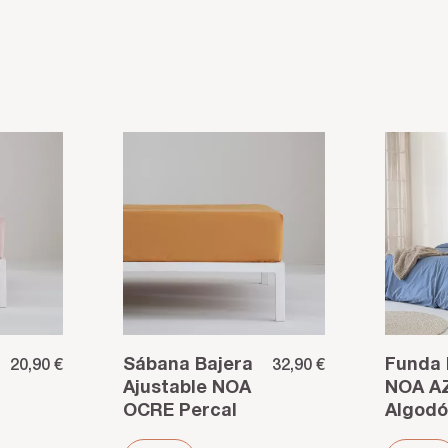
Sábana Bajera
Funda 
20,90 €
32,90 €
Ajustable NOA
NOA A
OCRE Percal
Algodó
200 Hilos –
hilos –