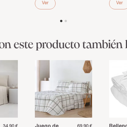
Ajuste perfecto
Frescu
Ver
Ver
y cómodo
suavid
ron este producto también
Juego de
Rellen
34,90 €
69,90 €