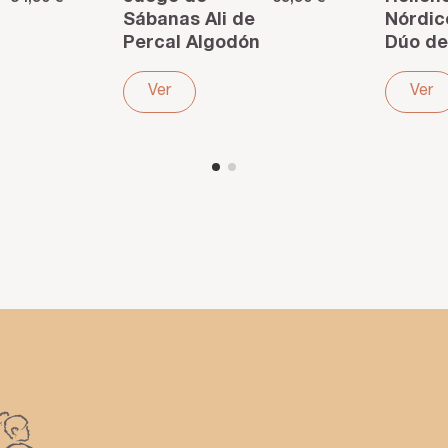
Sábanas Ali de
Nórdi
Percal Algodón
Dúo de
200 Hilos Beige
Antiác
– Frescura y
Estaci
Ver
Ver
suavidad para
Confor
tu...
adapta
el año