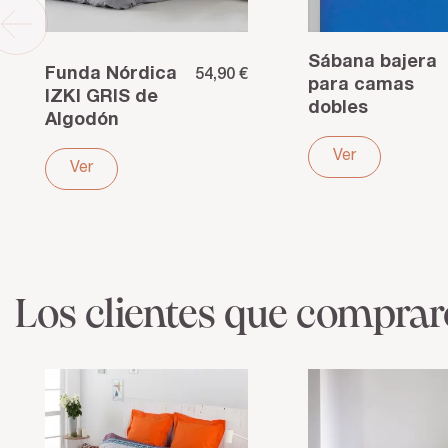
Sábana bajera
Funda Nórdica
54,90 €
para camas
IZKI GRIS de
dobles
Algodón
articuladas de
Orgánico 180
90 BEIGE
Ver
Hilos –
Ver
Elegancia y
confort
transpirable
Los clientes que compra