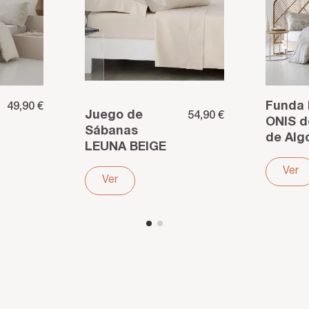
Funda 
49,90 €
Juego de
54,90 €
ONIS d
Sábanas
de Alg
LEUNA BEIGE
Hilos M
de Satén de
– Elega
Ver
Algodón
Ver
brillo p
Egipcio 300
Hilos –
Suavidad de
hotel,...