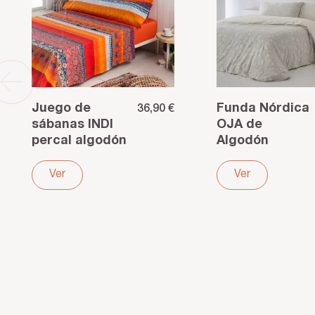
Juego de
Funda Nórdica
36,90 €
sábanas INDI
OJA de
percal algodón
Algodón
180 hilos
Jacquard 200
multicolor
Hilos Gris –
Ver
Ver
Textura y
elegancia
natural”