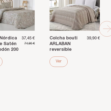
Nórdica
Colcha bouti
37,45 €
39,90 €
e Satén
ARLABAN
74,90 €
odón 200
reversible
ulticolor
jacquard
ncia y
poliéster beige
Ver
ara...