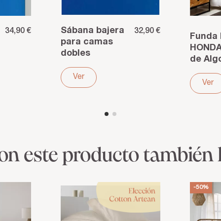
Sábana bajera
34,90 €
32,90 €
Funda 
para camas
HONDA
dobles
de Alg
articuladas de
Orgáni
80 BEIGE
Ver
144 Hil
Ver
Suavid
y desca
ron este producto también
-50%