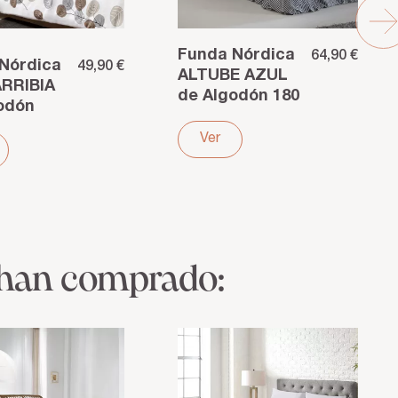
Funda Nórdica
64,90 €
Nórdica
49,90 €
ALTUBE AZUL
RRIBIA
de Algodón 180
odón
hilos –
co
Ligereza y
Ver
os –
frescura
ad gris
nso...
 han comprado: