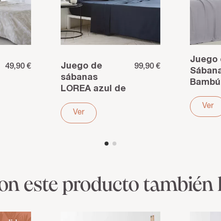
Juego
Juego de
49,90 €
99,90 €
Sában
sábanas
Bambú
LOREA azul de
Orgáni
satén de
300 Hil
Ver
algodón
Ver
Ligere
egipcio 400
fresca
hilos – Lujo y
suavid
suavidad...
sedos
ron este producto también