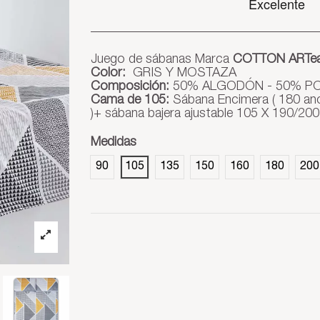
Juego de sábanas Marca
COTTON ARTea
Color:
GRIS Y MOSTAZA
Composición:
50% ALGODÓN - 50% PO
Cama de 105:
Sábana Encimera ( 180 anc
)+ sábana bajera ajustable 105 X 190/20
Medidas
90
105
135
150
160
180
200