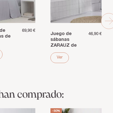
 de
69,90 €
Juego de
46,90 €
as de
sábanas
ZARAUZ de
co GRIS
algodón
os –
orgánico
Ver
za
blanco –
 y
Pureza y
ad
suavidad para
a
tu descanso
 han comprado:
-30%