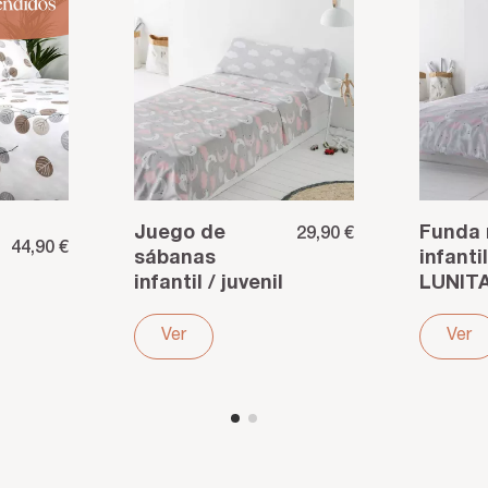
Juego de
Funda 
29,90 €
44,90 €
sábanas
infantil
infantil / juvenil
LUNIT
LUNITAS
algodó
algodón
poliést
Ver
Ver
poliéster gris