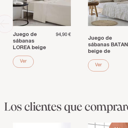
Juego de
94,90 €
Juego de
sábanas
sábanas BATAN
LOREA beige
beige de
de satén de
algodón
algodón
Ver
orgánico 144
Ver
egipcio 400
hilos –
hilos – Lujo y
Suavidad
suavidad...
natural...
Los clientes que compra