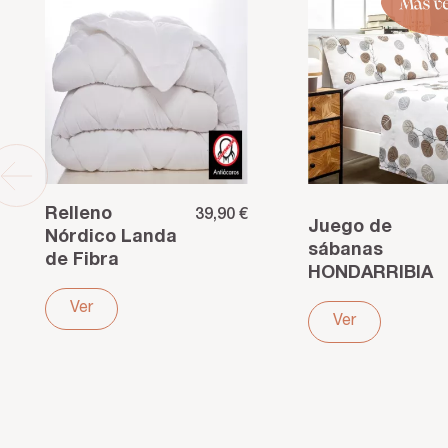
Relleno
39,90 €
Juego de
Nórdico Landa
sábanas
de Fibra
HONDARRIBIA
Antiácaros 400
gris de
g/m² – Calidez
Ver
algodón
Ver
y confort
orgánico –
Calidad
certificado
GOTS