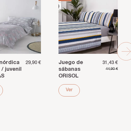
nórdica
Juego de
29,90 €
31,43 €
 / juvenil
sábanas
44,90 €
AS
ORISOL
n
algodón
er gris
poliéster gris
Ver